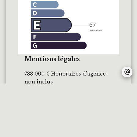
Mentions légales
733 000 € Honoraires d'agence
non inclus
5.05% ( 37 000 € ) TTC
Honoraires à la charge de
l'acquéreur
Loi Carrez
67 m²
Taxe foncière
1244 € / an
Charges de copropriété
125 € /